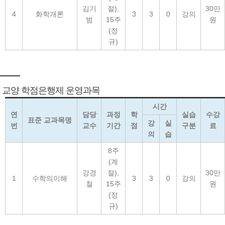
김기
절),
30만
4
화학개론
3
3
0
강의
범
15주
원
(정
규)
교양 학점은행제 운영과목
시간
연
담당
과정
학
실습
수강
표준 교과목명
강
실
번
교수
기간
점
구분
료
의
습
8주
(계
강경
절),
30만
1
수학의이해
3
3
0
강의
철
15주
원
(정
규)