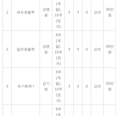
(계
강병
절),
30만
1
세포생물학
3
3
0
강의
용
15주
원
(정
규)
8주
(계
강병
절),
30만
2
일반생물학
3
3
0
강의
용
15주
원
(정
규)
8주
(계
김기
절),
30만
3
유기화학 I
3
3
0
강의
범
15주
원
(정
규)
8주
(계