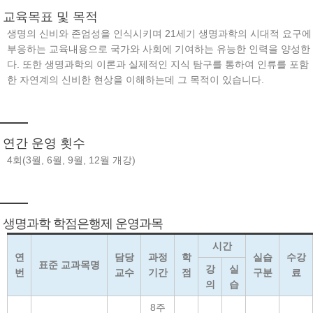
교육목표 및 목적
생명의 신비와 존엄성을 인식시키며 21세기 생명과학의 시대적 요구에
부응하는 교육내용으로 국가와 사회에 기여하는 유능한 인력을 양성한
다. 또한 생명과학의 이론과 실제적인 지식 탐구를 통하여 인류를 포함
한 자연계의 신비한 현상을 이해하는데 그 목적이 있습니다.
연간 운영 횟수
4회(3월, 6월, 9월, 12월 개강)
생명과학 학점은행제 운영과목
시간
연
담당
과정
학
실습
수강
표준 교과목명
강
실
번
교수
기간
점
구분
료
의
습
8주